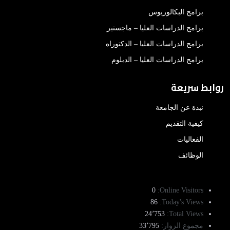
برامج البكالوريوس
برامج الدراسات العليا – ماجستير
برامج الدراسات العليا – الدكتوراه
برامج الدراسات العليا – الدبلوم
روابط سريعة
نبذة عن الجامعة
كيفية التقديم
الفعاليات
الوظائف
0
Online Visitors:
86
Today's Views:
24٬753
Total Views:
مجموع الزوار:
33٬795